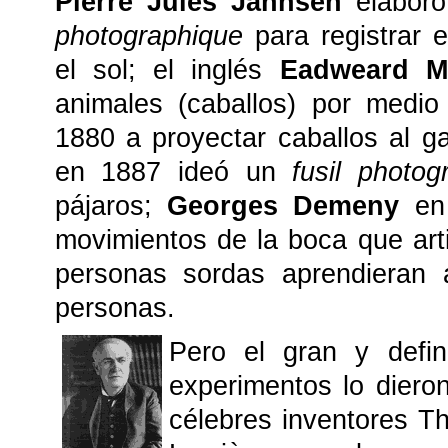
Pierre Jules Jannsen
elabor
photographique
para registrar 
el sol; el inglés
Eadweard M
animales (caballos) por medio
1880 a proyectar caballos al g
en 1887 ideó un
fusil photog
pájaros;
Georges Demeny
en 
movimientos de la boca que art
personas sordas aprendieran a
personas.
Pero el gran y defini
experimentos lo diero
célebres inventores T