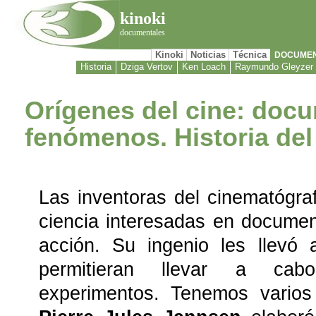
kinoki
documentales
Kinoki
Noticias
Técnica
DOCUME
Historia
Dziga Vertov
Ken Loach
Raymundo Gleyzer
Orígenes del cine: doc
fenómenos. Historia de
Las inventoras del cinematógra
ciencia interesadas en docume
acción. Su ingenio les llevó 
permitieran llevar a cab
experimentos. Tenemos varios 